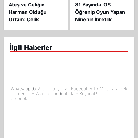
Ateş ve Çeliğin
81 Yaşında IOS
Harman Olduğu
Öğrenip Oyun Yapan
Ortam: Çelik
Ninenin İbretlik
Atelyeleri
Hikayesi
İlgili Haberler
Whatsapp'da Artık Giphy Üz
Faceook Artık Videolara Rek
erinden GIF Aranıp Gönderil
lam Koyacak!
ebilecek