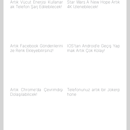
Artık Vücut Enerjisi Kullanar
Star Wars A New Hope Artık
ak Telefon Şarj Edilebilecek!
4K İzlenebilecek!
Artık Facebook Gönderilerini
IOS'tan Android'e Geçiş Yap
ze Renk Ekleyebilirsiniz!
mak Artık Çok Kolay!
Artık Chrome'da Çevrimdışı
Telefonunuz artık bir Jokerp
Dolaşılabilicek!
hone